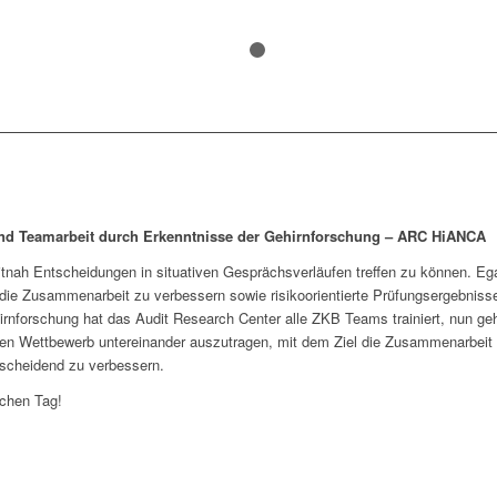
1
2
und Teamarbeit durch Erkenntnisse der Gehirnforschung – ARC HiANCA
zeitnah Entscheidungen in situativen Gesprächsverläufen treffen zu können. 
 die Zusammenarbeit zu verbessern sowie risikoorientierte Prüfungsergebnisse
rnforschung hat das Audit Research Center alle ZKB Teams trainiert, nun ge
inen Wettbewerb untereinander auszutragen, mit dem Ziel die Zusammenarbei
tscheidend zu verbessern.
ichen Tag!