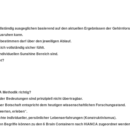
vollständig ausgeglichen basierend auf den aktuellen Ergebnissen der Gehirnfo
ausruhen kann.
h bestimmen darf über den jeweiligen Ablauf.
ch vollständig sicher fühlt.
ndividuellen Sunshine Bereich sind.
et?
 Methodik richtig?
er Bedeutungen sind prinzipiell nicht übertragbar.
ner Botschaft entspricht dem heutigen wissenschaftlichen Forschungsstand.
werten, erleben“.
hte individueller, persönlicher Lebenserfahrungen (Konstruktivismus).
len Begriffe können zu den 6 Brain Containern nach HiANCA zugeordnet werden?