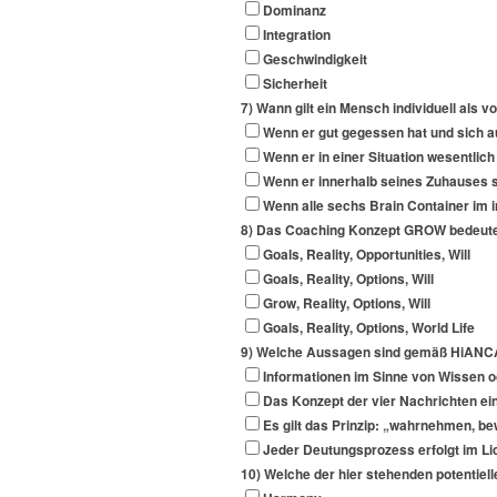
Dominanz
Integration
Geschwindigkeit
Sicherheit
7) Wann gilt ein Mensch individuell als 
Wenn er gut gegessen hat und sich 
Wenn er in einer Situation wesentlic
Wenn er innerhalb seines Zuhauses si
Wenn alle sechs Brain Container im i
8) Das Coaching Konzept GROW bedeut
Goals, Reality, Opportunities, Will
Goals, Reality, Options, Will
Grow, Reality, Options, Will
Goals, Reality, Options, World Life
9) Welche Aussagen sind gemäß HiANCA
Informationen im Sinne von Wissen od
Das Konzept der vier Nachrichten ei
Es gilt das Prinzip: „wahrnehmen, be
Jeder Deutungsprozess erfolgt im Lic
10) Welche der hier stehenden potentiel