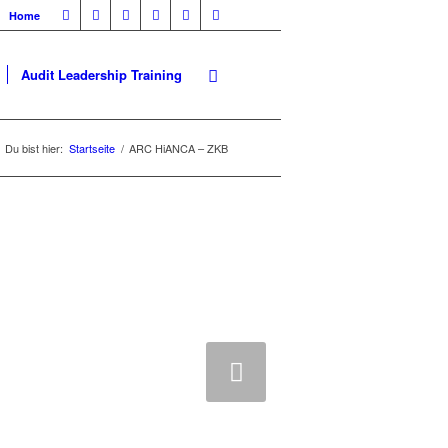
Home
Audit Leadership Training
Du bist hier:
Startseite
/
ARC HiANCA – ZKB
Weiter