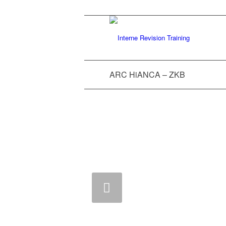
ARC HiANCA – ZKB
Zurück