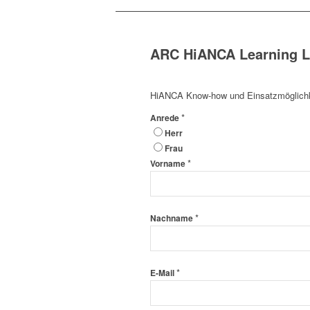
ARC HiANCA Learning L
HiANCA Know-how und Einsatzmöglichk
*
Anrede
Herr
Frau
*
Vorname
*
Nachname
*
E-Mail