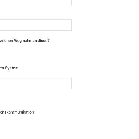
, welchen Weg nehmen diese?
chen System
sionskommunikation