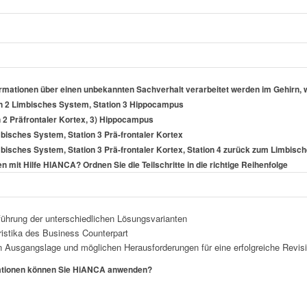
rmationen über einen unbekannten Sachverhalt verarbeitet werden im Gehirn
ion 2 Limbisches System, Station 3 Hippocampus
n 2 Präfrontaler Kortex, 3) Hippocampus
bisches System, Station 3 Prä-frontaler Kortex
mbisches System, Station 3 Prä-frontaler Kortex, Station 4 zurück zum Limbis
n mit Hilfe HIANCA? Ordnen Sie die Teilschritte in die richtige Reihenfolge
ührung der unterschiedlichen Lösungsvarianten
istika des Business Counterpart
en Ausgangslage und möglichen Herausforderungen für eine erfolgreiche Revi
tuationen können Sie HiANCA anwenden?