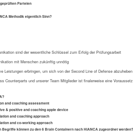
geprüften Parteien
CA Methodik eigentlich Sinn?
ation sind der wesentliche Schlüssel zum Erfolg der Prüfungsarbeit
ikation mit Menschen zukünftig unnötig
ive Leistungen erbringen, um sich von der Second Line of Defense abzuheben
ss Counterparts und unserer Team Mitglieder ist finalerweise eine Vorausset
CA?
ation and coaching assessment
tive & positive and coaching apple device
tiation and coaching approach
tiation and co-working approach
en Begriffe können zu den 6 Brain Containern nach HiANCA zugeordnet werden? (