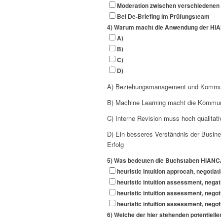
Moderation zwischen verschiedenen 
Bei De-Briefing im Prüfungsteam
4) Warum macht die Anwendung der HiAN
A)
B)
C)
D)
A) Beziehungsmanagement und Kommunik
B) Machine Learning macht die Kommun
C) Interne Revision muss hoch qualitat
D) Ein besseres Verständnis der Busine
Erfolg
5) Was bedeuten die Buchstaben HiAN
heuristic intuition approcah, negoti
heuristic intuition assessment, nega
heuristic intuition assessment, nego
heuristic intuition assessment, nego
6) Welche der hier stehenden potentiell