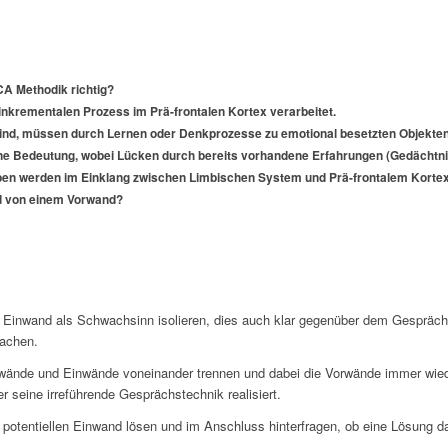
A Methodik richtig?
inkrementalen Prozess im Prä-frontalen Kortex verarbeitet.
u sind, müssen durch Lernen oder Denkprozesse zu emotional besetzten Objekt
e Bedeutung, wobei Lücken durch bereits vorhandene Erfahrungen (Gedächtnis 
ben werden im Einklang zwischen Limbischen System und Prä-frontalem Kortex
nd von einem Vorwand?
en Einwand als Schwachsinn isolieren, dies auch klar gegenüber dem Gesprächs
machen.
Vorwände und Einwände voneinander trennen und dabei die Vorwände immer wie
 seine irreführende Gesprächstechnik realisiert.
en potentiellen Einwand lösen und im Anschluss hinterfragen, ob eine Lösung 