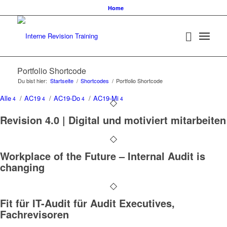
Home
Portfolio Shortcode
Du bist hier:
Startseite
/
Shortcodes
/
Portfolio Shortcode
Alle
/
AC19
/
AC19-Do
/
AC19-Mi
4
4
4
4
Revision 4.0 | Digital und motiviert mitarbeiten
Workplace of the Future – Internal Audit is
changing
Fit für IT-Audit für Audit Executives,
Fachrevisoren