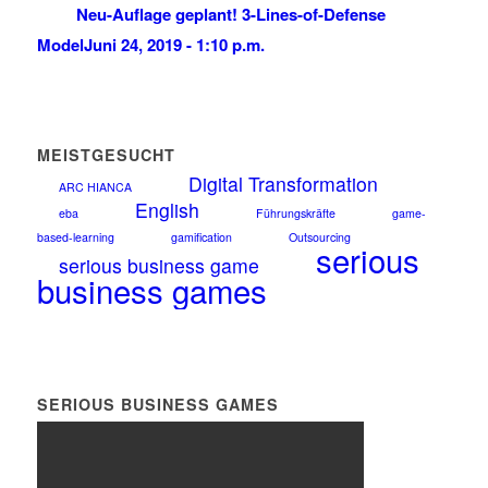
Neu-Auflage geplant! 3-Lines-of-Defense
Model
Juni 24, 2019 - 1:10 p.m.
MEISTGESUCHT
Digital Transformation
ARC HIANCA
English
eba
Führungskräfte
game-
based-learning
gamification
Outsourcing
serious
serious business game
business games
SERIOUS BUSINESS GAMES