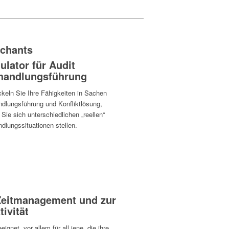
chants
ulator für Audit
handlungsführung
keln Sie Ihre Fähigkeiten in Sachen
ndlungsführung und Konfliktlösung,
Sie sich unterschiedlichen „reellen“
dlungssituationen stellen.
eitmanagement und zur
ivität
eeignet, vor allem für all jene, die ihre