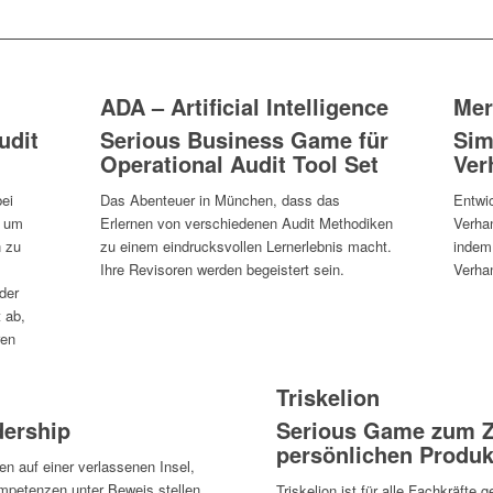
ADA – Artificial Intelligence
Mer
udit
Serious Business Game für
Sim
Operational Audit Tool Set
Ver
bei
Das Abenteuer in München, dass das
Entwic
, um
Erlernen von verschiedenen Audit Methodiken
Verha
 zu
zu einem eindrucksvollen Lernerlebnis macht.
indem 
Ihre Revisoren werden begeistert sein.
Verhan
der
 ab,
ren
Triskelion
dership
Serious Game zum Z
persönlichen Produkt
n auf einer verlassenen Insel,
mpetenzen unter Beweis stellen
Triskelion ist für alle Fachkräfte g