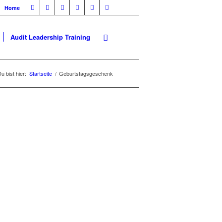
Home
Audit Leadership Training
u bist hier:
Startseite
/
Geburtstagsgeschenk